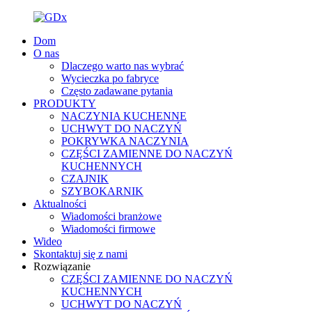
Dom
O nas
Dlaczego warto nas wybrać
Wycieczka po fabryce
Często zadawane pytania
PRODUKTY
NACZYNIA KUCHENNE
UCHWYT DO NACZYŃ
POKRYWKA NACZYNIA
CZĘŚCI ZAMIENNE DO NACZYŃ
KUCHENNYCH
CZAJNIK
SZYBOKARNIK
Aktualności
Wiadomości branżowe
Wiadomości firmowe
Wideo
Skontaktuj się z nami
Rozwiązanie
CZĘŚCI ZAMIENNE DO NACZYŃ
KUCHENNYCH
UCHWYT DO NACZYŃ