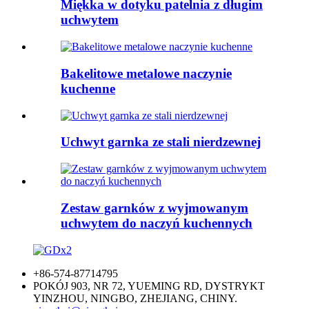
Miękka w dotyku patelnia z długim
uchwytem
Bakelitowe metalowe naczynie
kuchenne
Uchwyt garnka ze stali nierdzewnej
Zestaw garnków z wyjmowanym
uchwytem do naczyń kuchennych
+86-574-87714795
POKÓJ 903, NR 72, YUEMING RD, DYSTRYKT
YINZHOU, NINGBO, ZHEJIANG, CHINY.