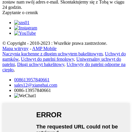
zostaw nam swój adres e-mail. Skontaktujemy się z Tobą w ciągu
24 godzin.
Zapytanie o cennik
© Copyright - 2010-2023 : Wszelkie prawa zastrzeżone.
Mapa witryny
-
AMP Mobile
Naczynia kuchenne z długim uchwytem bakelitowym
,
Uchwyt do
garnków
,
Uchwyt do patelni fenolowy
,
Uniwersalny uchwyt do
patelni
,
Długi uchwyt bakelitowy
,
Uchwyty do patelni odporne na
ciepło
,
008613957840661
sales12@xianghai.com
0086-13957840661