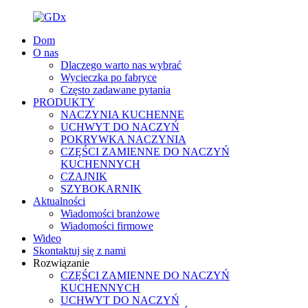
Dom
O nas
Dlaczego warto nas wybrać
Wycieczka po fabryce
Często zadawane pytania
PRODUKTY
NACZYNIA KUCHENNE
UCHWYT DO NACZYŃ
POKRYWKA NACZYNIA
CZĘŚCI ZAMIENNE DO NACZYŃ
KUCHENNYCH
CZAJNIK
SZYBOKARNIK
Aktualności
Wiadomości branżowe
Wiadomości firmowe
Wideo
Skontaktuj się z nami
Rozwiązanie
CZĘŚCI ZAMIENNE DO NACZYŃ
KUCHENNYCH
UCHWYT DO NACZYŃ