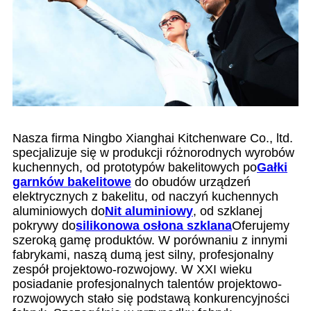
Nasza firma Ningbo Xianghai Kitchenware Co., ltd.
specjalizuje się w produkcji różnorodnych wyrobów
kuchennych, od prototypów bakelitowych po
Gałki
garnków bakelitowe
do obudów urządzeń
elektrycznych z bakelitu, od naczyń kuchennych
aluminiowych do
Nit aluminiowy
, od szklanej
pokrywy do
silikonowa osłona szklana
Oferujemy
szeroką gamę produktów. W porównaniu z innymi
fabrykami, naszą dumą jest silny, profesjonalny
zespół projektowo-rozwojowy. W XXI wieku
posiadanie profesjonalnych talentów projektowo-
rozwojowych stało się podstawą konkurencyjności