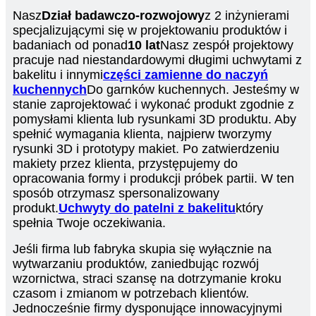
Nasz
Dział badawczo-rozwojowy
z 2 inżynierami
specjalizującymi się w projektowaniu produktów i
badaniach od ponad
10 lat
Nasz zespół projektowy
pracuje nad niestandardowymi długimi uchwytami z
bakelitu i innymi
części zamienne do naczyń
kuchennych
Do garnków kuchennych. Jesteśmy w
stanie zaprojektować i wykonać produkt zgodnie z
pomysłami klienta lub rysunkami 3D produktu. Aby
spełnić wymagania klienta, najpierw tworzymy
rysunki 3D i prototypy makiet. Po zatwierdzeniu
makiety przez klienta, przystępujemy do
opracowania formy i produkcji próbek partii. W ten
sposób otrzymasz spersonalizowany
produkt.
Uchwyty do patelni z bakelitu
który
spełnia Twoje oczekiwania.
Jeśli firma lub fabryka skupia się wyłącznie na
wytwarzaniu produktów, zaniedbując rozwój
wzornictwa, straci szansę na dotrzymanie kroku
czasom i zmianom w potrzebach klientów.
Jednocześnie firmy dysponujące innowacyjnymi