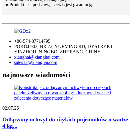
● Produkt jest podstawą, serwis jest gwarancją.
+86-574-87714795
POKÓJ 903, NR 72, YUEMING RD, DYSTRYKT
YINZHOU, NINGBO, ZHEJIANG, CHINY.
xianghai@xianghai.com
sales12@xianghai.com
najnowsze wiadomości
02.07.26
Odłączany uchwyt do ciężkich pojemników o wadze
4 kg...