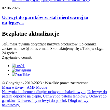
02.06.2026
Uchwyt do garnków ze stali nierdzewnej to
najlepszy...
Bezpłatne aktualizacje
Jeśli masz pytania dotyczące naszych produktów lub cennika,
zostaw nam swój adres e-mail. Skontaktujemy się z Tobą w ciągu
24 godzin.
Zapytanie o cennik
© Copyright - 2010-2023 : Wszelkie prawa zastrzeżone.
Mapa witryny
-
AMP Mobile
Naczynia kuchenne z długim uchwytem bakelitowym
,
Uchwyty do
patelni odporne na ciepło
,
Uchwyt do patelni fenolowy
,
Uchwyt do
garnków
,
Uniwersalny uchwyt do patelni
,
Długi uchwyt
bakelitowy
,