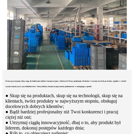
Firma przywiązuje dużą wagę do budowania kultury korporacyjnej. Założyciel firmy podejmuje działania i rozwija się krok po kroku, zgodnie z celami
wyznaczonymi przez przedsiębiorstwo. Naszą kulturę korporacyjną można podsumować w następujący sposób:
● Skup się na produktach, skup się na technologii, skup się na
klientach, twórz produkty w najwyższym stopniu, obsługuj
docelowych dobrych klientów;
● Bądź bardziej profesjonalny niż Twoi konkurenci i pracuj
ciężej niż oni;
● Utrzymuj ciągłą innowacyjność, dbaj o to, aby produkt był
liderem, dokonuj postępów każdego dnia;
● Rób to, co obiecujesz najlepiej;