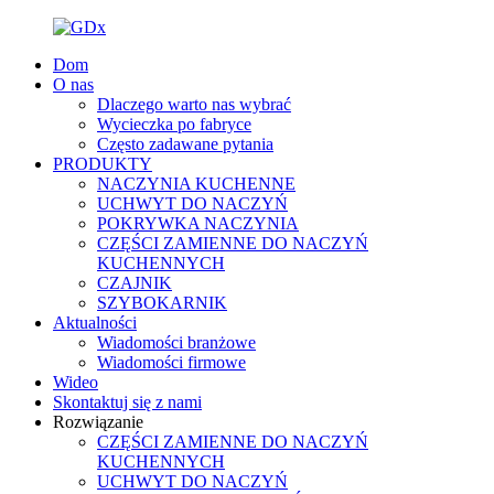
Dom
O nas
Dlaczego warto nas wybrać
Wycieczka po fabryce
Często zadawane pytania
PRODUKTY
NACZYNIA KUCHENNE
UCHWYT DO NACZYŃ
POKRYWKA NACZYNIA
CZĘŚCI ZAMIENNE DO NACZYŃ
KUCHENNYCH
CZAJNIK
SZYBOKARNIK
Aktualności
Wiadomości branżowe
Wiadomości firmowe
Wideo
Skontaktuj się z nami
Rozwiązanie
CZĘŚCI ZAMIENNE DO NACZYŃ
KUCHENNYCH
UCHWYT DO NACZYŃ