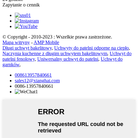
Zapytanie o cennik
© Copyright - 2010-2023 : Wszelkie prawa zastrzeżone.
Mapa witryny
-
AMP Mobile
Długi uchwyt bakelitowy
,
Uchwyty do patelni odporne na ciepło
,
Naczynia kuchenne z długim uchwytem bakelitowym
,
Uchwyt do
patelni fenolowy
,
Uniwersalny uchwyt do patelni
,
Uchwyt do
garnków
,
008613957840661
sales12@xianghai.com
0086-13957840661