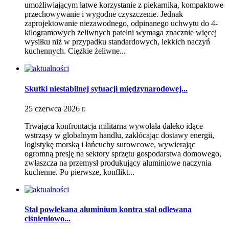
umożliwiającym łatwe korzystanie z piekarnika, kompaktowe
przechowywanie i wygodne czyszczenie. Jednak
zaprojektowanie niezawodnego, odpinanego uchwytu do 4-
kilogramowych żeliwnych patelni wymaga znacznie więcej
wysiłku niż w przypadku standardowych, lekkich naczyń
kuchennych. Ciężkie żeliwne...
Skutki niestabilnej sytuacji międzynarodowej...
25 czerwca 2026 r.
Trwająca konfrontacja militarna wywołała daleko idące
wstrząsy w globalnym handlu, zakłócając dostawy energii,
logistykę morską i łańcuchy surowcowe, wywierając
ogromną presję na sektory sprzętu gospodarstwa domowego,
zwłaszcza na przemysł produkujący aluminiowe naczynia
kuchenne. Po pierwsze, konflikt...
Stal powlekana aluminium kontra stal odlewana
ciśnieniowo...