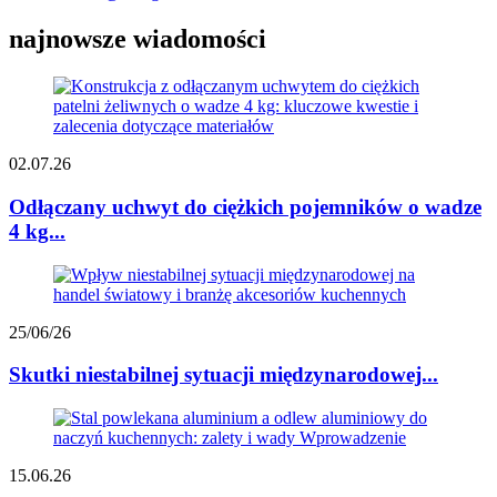
najnowsze wiadomości
02.07.26
Odłączany uchwyt do ciężkich pojemników o wadze
4 kg...
25/06/26
Skutki niestabilnej sytuacji międzynarodowej...
15.06.26