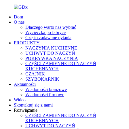
Dom
O nas
Dlaczego warto nas wybrać
Wycieczka po fabryce
Często zadawane pytania
PRODUKTY
NACZYNIA KUCHENNE
UCHWYT DO NACZYŃ
POKRYWKA NACZYNIA
CZĘŚCI ZAMIENNE DO NACZYŃ
KUCHENNYCH
CZAJNIK
SZYBOKARNIK
Aktualności
Wiadomości branżowe
Wiadomości firmowe
Wideo
Skontaktuj się z nami
Rozwiązanie
CZĘŚCI ZAMIENNE DO NACZYŃ
KUCHENNYCH
UCHWYT DO NACZYŃ